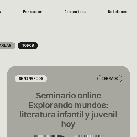
s
Formación
Contenidos
Boletines
ARLAS
TODOS
SEMINARIOS
CERRADO
Seminario online
Explorando mundos:
literatura infantil y juvenil
hoy