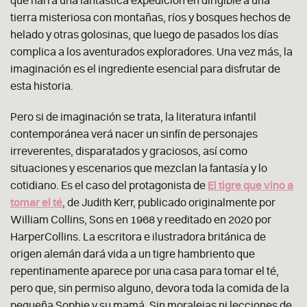
que narra una fantástica expedición en dirigible a una
tierra misteriosa con montañas, ríos y bosques hechos de
helado y otras golosinas, que luego de pasados los días
complica a los aventurados exploradores. Una vez más, la
imaginación es el ingrediente esencial para disfrutar de
esta historia.
Pero si de imaginación se trata, la literatura infantil
contemporánea verá nacer un sinfín de personajes
irreverentes, disparatados y graciosos, así como
situaciones y escenarios que mezclan la fantasía y lo
cotidiano. Es el caso del protagonista de
El tigre que vino a
tomar el té
, de Judith Kerr, publicado originalmente por
William Collins, Sons en 1968 y reeditado en 2020 por
HarperCollins. La escritora e ilustradora británica de
origen alemán dará vida a un tigre hambriento que
repentinamente aparece por una casa para tomar el té,
pero que, sin permiso alguno, devora toda la comida de la
pequeña Sophie y su mamá. Sin moralejas ni lecciones de