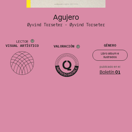
Agujero
Øyvind Torseter - Øyvind Torseter
LECTOR
GÉNERO
VISUAL ARTÍSTICO
VALORACIÓN
Libro álbum e
ilustrados
publicado en el
Boletín
01