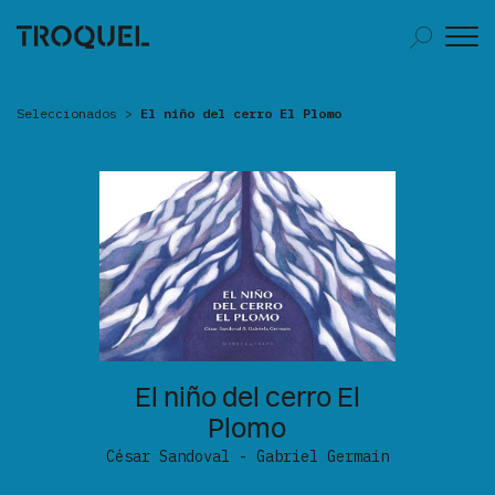
Seleccionados
>
El niño del cerro El Plomo
El niño del cerro El
Plomo
César Sandoval - Gabriel Germain