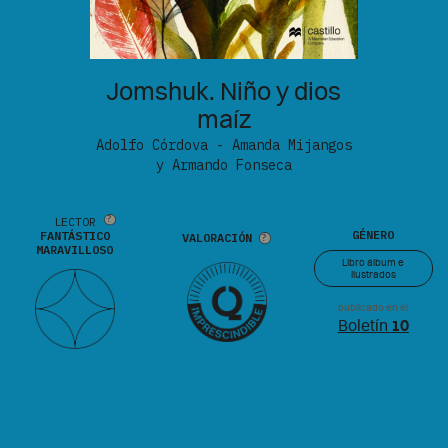
Jomshuk. Niño y dios
maíz
Adolfo Córdova - Amanda Mijangos
y Armando Fonseca
LECTOR
GÉNERO
FANTÁSTICO
VALORACIÓN
MARAVILLOSO
Libro álbum e
ilustrados
publicado en el
Boletín
10