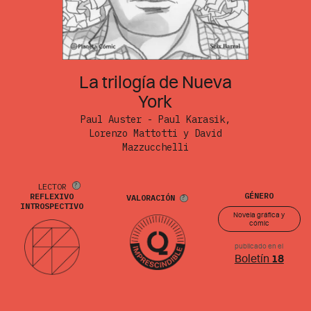
La trilogía de Nueva
York
Paul Auster - Paul Karasik,
Lorenzo Mattotti y David
Mazzucchelli
LECTOR
GÉNERO
REFLEXIVO
VALORACIÓN
INTROSPECTIVO
Novela gráfica y
cómic
publicado en el
Boletín
18