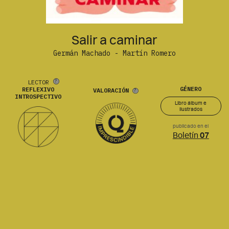
Salir a caminar
Germán Machado - Martín Romero
LECTOR
GÉNERO
REFLEXIVO
VALORACIÓN
INTROSPECTIVO
Libro álbum e
ilustrados
publicado en el
Boletín
07