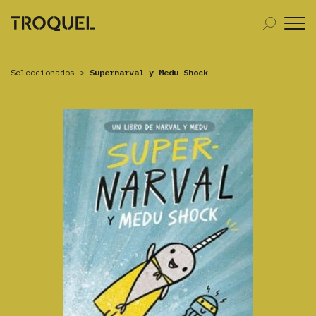
Seleccionados
>
Supernarval y Medu Shock