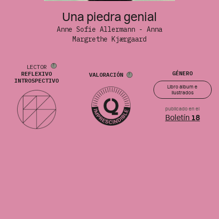
Una piedra genial
Anne Sofie Allermann - Anna
Margrethe Kjærgaard
LECTOR
GÉNERO
REFLEXIVO
VALORACIÓN
INTROSPECTIVO
Libro álbum e
ilustrados
publicado en el
Boletín
18