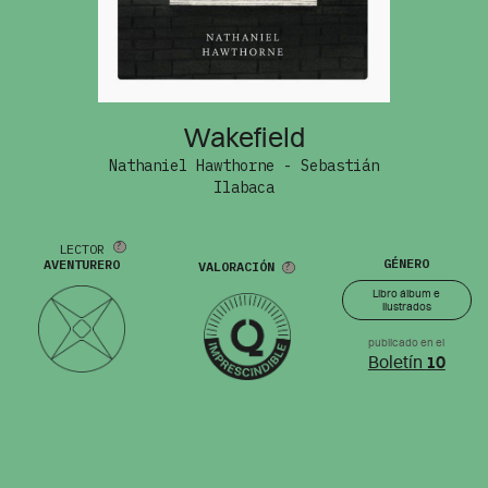
Wakefield
Nathaniel Hawthorne - Sebastián
Ilabaca
LECTOR
GÉNERO
AVENTURERO
VALORACIÓN
Libro álbum e
ilustrados
publicado en el
Boletín
10