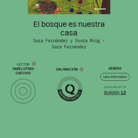
El bosque es nuestra
casa
Sara Fernández y Sonia Roig -
Sara Fernández
LECTOR
GÉNERO
SABELOTODO
VALORACIÓN
CURIOSO
Libro informativo
publicado en el
Boletín
12