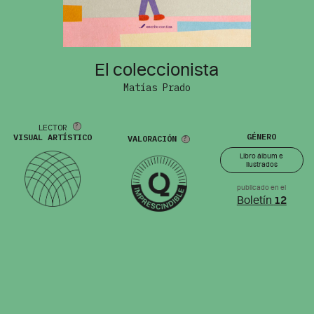
El coleccionista
Matías Prado
LECTOR
GÉNERO
VISUAL ARTÍSTICO
VALORACIÓN
Libro álbum e
ilustrados
publicado en el
Boletín
12