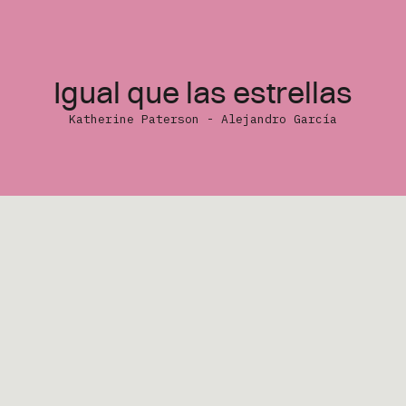
X
Formació
Youtube
Contenid
Instagram
Boletine
Igual que las estrellas
Noticias
Katherine Paterson - Alejandro García
Somos
Contacto
Ángela es una niña que se hac
pequeño. El cruce entre la trama f
personajes misteriosos que apa
construyen un perfecto viaje lit
saldrá completamente renovada