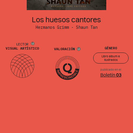
Los huesos cantores
Hermanos Grimm - Shaun Tan
LECTOR
GÉNERO
VISUAL ARTÍSTICO
VALORACIÓN
Libro álbum e
ilustrados
publicado en el
Boletín
03