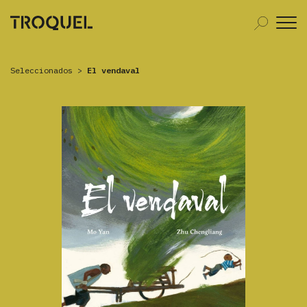
Seleccionados
>
El vendaval