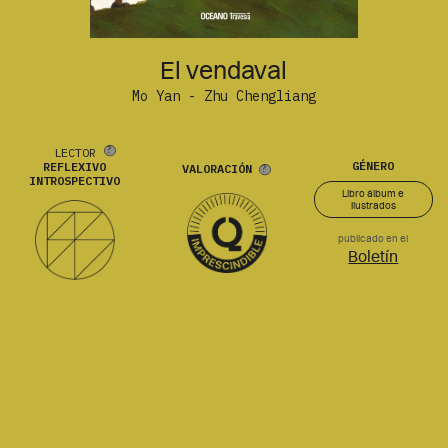
El vendaval
Mo Yan - Zhu Chengliang
LECTOR
GÉNERO
REFLEXIVO
VALORACIÓN
INTROSPECTIVO
Libro álbum e
ilustrados
publicado en el
Boletín