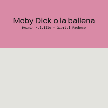
X
Formació
Youtube
Contenid
Instagram
Boletine
Moby Dick o la ballena
Noticias
Herman Melville - Gabriel Pacheco
Somos
Contacto
Siempre que evaluamos un clá
ballena
nos enfrentamos a un c
impone desde el respeto al temo
literatura que calificamos com
demuestra una vez más, con bel
ilustraciones de Gabriel Pachec