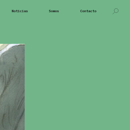
Noticias
Somos
Contacto