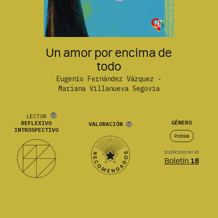
Un amor por encima de
todo
Eugenio Fernández Vázquez -
Mariana Villanueva Segovia
LECTOR
GÉNERO
REFLEXIVO
VALORACIÓN
INTROSPECTIVO
Poesía
publicado en el
Boletín
18