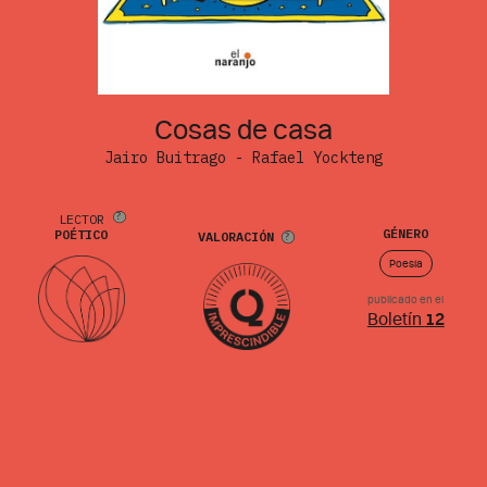
Cosas de casa
Jairo Buitrago - Rafael Yockteng
LECTOR
GÉNERO
POÉTICO
VALORACIÓN
Poesía
publicado en el
Boletín
12