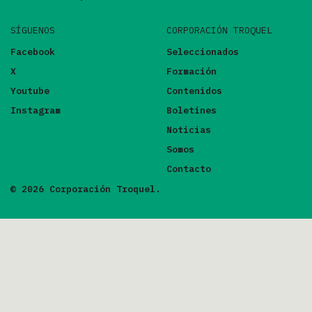
SÍGUENOS
CORPORACIÓN TROQUEL
Facebook
Seleccionados
X
Formación
Youtube
Contenidos
Instagram
Boletines
Noticias
Somos
Contacto
© 2026 Corporación Troquel.
FILTRAR POR
DESTACADO
ARTÍCULO